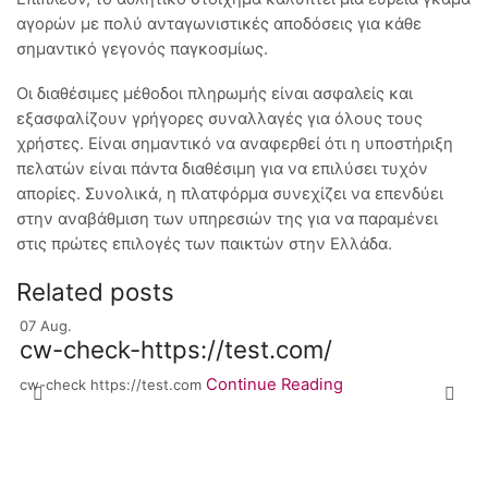
αγορών με πολύ ανταγωνιστικές αποδόσεις για κάθε
σημαντικό γεγονός παγκοσμίως.
Οι διαθέσιμες μέθοδοι πληρωμής είναι ασφαλείς και
εξασφαλίζουν γρήγορες συναλλαγές για όλους τους
χρήστες. Είναι σημαντικό να αναφερθεί ότι η υποστήριξη
πελατών είναι πάντα διαθέσιμη για να επιλύσει τυχόν
απορίες. Συνολικά, η πλατφόρμα συνεχίζει να επενδύει
στην αναβάθμιση των υπηρεσιών της για να παραμένει
στις πρώτες επιλογές των παικτών στην Ελλάδα.
Related posts
07
Aug.
cw-check-https://test.com/
Continue Reading
cw-check https://test.com