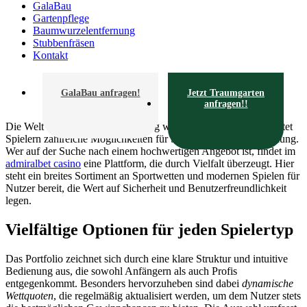
GalaBau
Gartenpflege
Baumwurzelentfernung
Stubbenfräsen
Kontakt
GalaBau anfragen!
Jetzt Traumgarten
anfragen!!
Die Welt der digitalen Unterhaltung wächst stetig weiter und bietet
Spielern zahlreiche Möglichkeiten für Spannung und Abwechslung.
Wer auf der Suche nach einem hochwertigen Angebot ist, findet im
admiralbet casino
eine Plattform, die durch Vielfalt überzeugt. Hier
steht ein breites Sortiment an Sportwetten und modernen Spielen für
Nutzer bereit, die Wert auf Sicherheit und Benutzerfreundlichkeit
legen.
Vielfältige Optionen für jeden Spielertyp
Das Portfolio zeichnet sich durch eine klare Struktur und intuitive
Bedienung aus, die sowohl Anfängern als auch Profis
entgegenkommt. Besonders hervorzuheben sind dabei
dynamische
Wettquoten
, die regelmäßig aktualisiert werden, um dem Nutzer stets