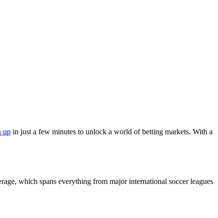
n up
in just a few minutes to unlock a world of betting markets. With a
overage, which spans everything from major international soccer leagues