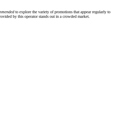
ommended
to explore the variety of promotions that appear regularly to
rovided by this operator stands out in a crowded market.