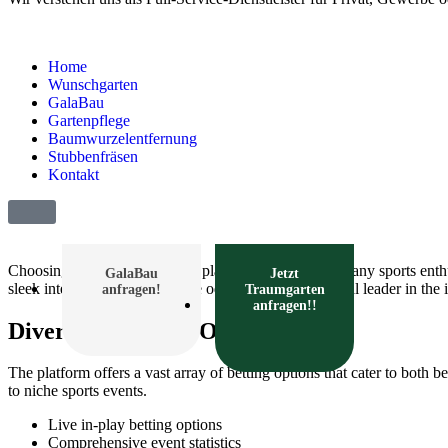
Home
Wunschgarten
GalaBau
Gartenpflege
Baumwurzelentfernung
Stubbenfräsen
Kontakt
Choosing the right sportsbook platform is essential for any sports ent
GalaBau
Jetzt
sleek interface and competitive odds, it remains a global leader in the 
anfragen!
Traumgarten
anfragen!!
Diverse Wagering Opportunities
The platform offers a vast array of betting options that cater to both
to niche sports events.
Live in-play betting options
Comprehensive event statistics