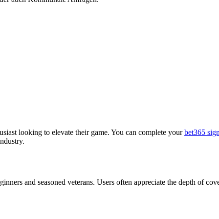
husiast looking to elevate their game. You can complete your
bet365 sig
industry.
 beginners and seasoned veterans. Users often appreciate the depth of c