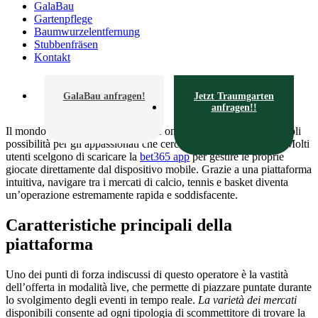
GalaBau
Gartenpflege
Baumwurzelentfernung
Stubbenfräsen
Kontakt
GalaBau anfragen!
Jetzt Traumgarten
anfragen!!
Il mondo delle scommesse sportive online offre oggi innumerevoli
possibilità per gli appassionati che cercano qualità e sicurezza. Molti
utenti scelgono di scaricare la
bet365 app
per gestire le proprie
giocate direttamente dal dispositivo mobile. Grazie a una piattaforma
intuitiva, navigare tra i mercati di calcio, tennis e basket diventa
un’operazione estremamente rapida e soddisfacente.
Caratteristiche principali della
piattaforma
Uno dei punti di forza indiscussi di questo operatore è la vastità
dell’offerta in modalità live, che permette di piazzare puntate durante
lo svolgimento degli eventi in tempo reale.
La varietà dei mercati
disponibili consente ad ogni tipologia di scommettitore di trovare la