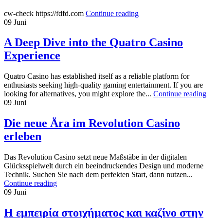
cw-check https://fdfd.com
Continue reading
09
Juni
A Deep Dive into the Quatro Casino
Experience
Quatro Casino has established itself as a reliable platform for
enthusiasts seeking high-quality gaming entertainment. If you are
looking for alternatives, you might explore the...
Continue reading
09
Juni
Die neue Ära im Revolution Casino
erleben
Das Revolution Casino setzt neue Maßstäbe in der digitalen
Glücksspielwelt durch ein beeindruckendes Design und moderne
Technik. Suchen Sie nach dem perfekten Start, dann nutzen...
Continue reading
09
Juni
Η εμπειρία στοιχήματος και καζίνο στην