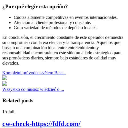
¿Por qué elegir esta opción?
Cuotas altamente competitivas en eventos internacionales.
Atención al cliente profesional y constante.
Gran variedad de métodos de depósito locales.
En conclusión, el crecimiento constante de este operador demuestra
su compromiso con la excelencia y la transparencia. Aquellos que
buscan una combinación ideal entre entretenimiento y
responsabilidad encontrarán en este sitio un aliado estratégico para
sus pronósticos diarios, siempre bajo estándares de calidad muy
elevados.
Kompletní průvodce světem Beta...
Wszystko co musisz wiedzieć o ...
Related posts
15
Juli
cw-check-https://fdfd.com/