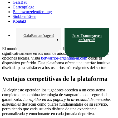
GalaBau
Gartenpflege
Baumwurzelentfernung
Stubbenfräsen
Kontakt
GalaBau anfragen!
Jetzt Traumgarten
anfragen!!
El mundo de las apuestas deportivas ha evolucionado
significativamente en los últimos años. Para explorar las mejores
opciones locales, visita
betwarrior-argentina-ar.com
desde tu
dispositivo preferido. Esta plataforma ofrece una interfaz intuitiva
diseñada para satisfacer a los usuarios más exigentes del sector.
Ventajas competitivas de la plataforma
Al elegir este operador, los jugadores acceden a un ecosistema
completo que combina tecnología de vanguardia con seguridad
garantizada.
La rapidez en los pagos y la diversidad de mercados
disponibles
destacan como pilares fundamentales de su servicio,
permitiendo que cada usuario disfrute de una experiencia
personalizada y emocionante en cada jornada deportiva.