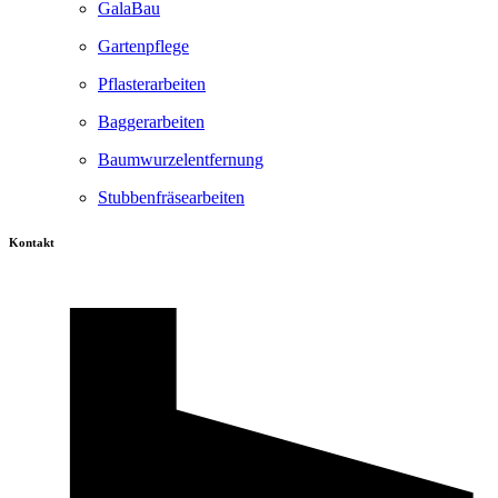
GalaBau
Gartenpflege
Pflasterarbeiten
Baggerarbeiten
Baumwurzelentfernung
Stubbenfräsearbeiten
Kontakt