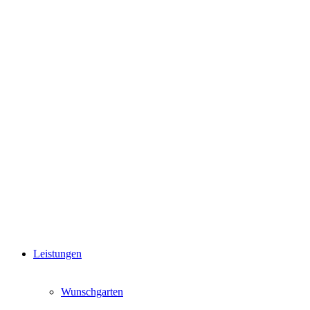
Leistungen
Wunschgarten