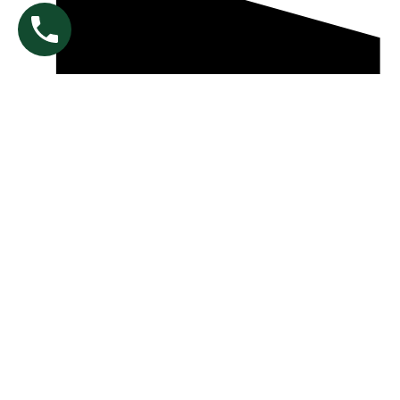
Maschener Schützenstraße 41a
21220 Seevetal