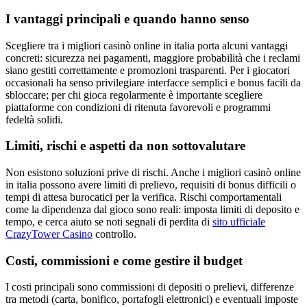
I vantaggi principali e quando hanno senso
Scegliere tra i migliori casinò online in italia porta alcuni vantaggi
concreti: sicurezza nei pagamenti, maggiore probabilità che i reclami
siano gestiti correttamente e promozioni trasparenti. Per i giocatori
occasionali ha senso privilegiare interfacce semplici e bonus facili da
sbloccare; per chi gioca regolarmente è importante scegliere
piattaforme con condizioni di ritenuta favorevoli e programmi
fedeltà solidi.
Limiti, rischi e aspetti da non sottovalutare
Non esistono soluzioni prive di rischi. Anche i migliori casinò online
in italia possono avere limiti di prelievo, requisiti di bonus difficili o
tempi di attesa burocatici per la verifica. Rischi comportamentali
come la dipendenza dal gioco sono reali: imposta limiti di deposito e
tempo, e cerca aiuto se noti segnali di perdita di
sito ufficiale
CrazyTower Casino
controllo.
Costi, commissioni e come gestire il budget
I costi principali sono commissioni di depositi o prelievi, differenze
tra metodi (carta, bonifico, portafogli elettronici) e eventuali imposte