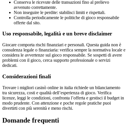
Conserva le ricevute delle transazioni fino al prelievo
avvenuto correttamente.
Non inseguire le perdite: stabilisci limiti e rispettali.
Controlla periodicamente le politiche di gioco responsabile
offerte dal sito.
Uso responsabile, legalità e un breve disclaimer
Giocare comporta rischi finanziari e personali. Questa guida non è
consulenza legale o finanziaria: verifica sempre la normativa locale e
considera le avvertenze sul gioco responsabile. Se sospetti di avere
problemi con il gioco, cerca supporto professionale o servizi
dedicati.
Considerazioni finali
Trovare i migliori casinò online in italia richiede un bilanciamento
tra sicurezza, costi e qualità dell’esperienza di gioco. Verifica
licenze, leggi le condizioni, confronta l’offerta e gestisci il budget in
modo prudente. Con attenzione e poche regole pratiche puoi
divertirti con più serenità e meno rischi.
Domande frequenti