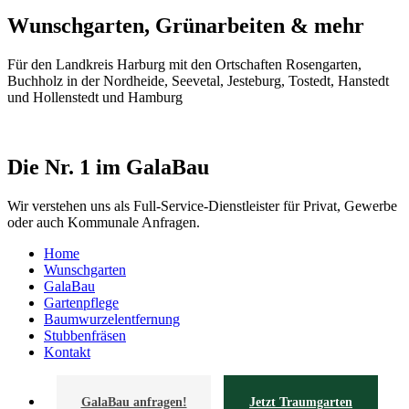
Wunschgarten, Grünarbeiten & mehr
Für den Landkreis Harburg mit den Ortschaften Rosengarten,
Buchholz in der Nordheide, Seevetal, Jesteburg, Tostedt, Hanstedt
und Hollenstedt und Hamburg
Die Nr. 1 im GalaBau
Wir verstehen uns als Full-Service-Dienstleister für Privat, Gewerbe
oder auch Kommunale Anfragen.
Home
Wunschgarten
GalaBau
Gartenpflege
Baumwurzelentfernung
Stubbenfräsen
Kontakt
GalaBau anfragen!
Jetzt Traumgarten