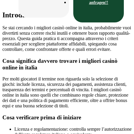
anfragen!!
Introduzione
Se stai cercando i migliori casinò online in italia, probabilmente vuoi
divertirti senza correre rischi inutili e ottenere buon rapporto qualità-
prezzo. Questa guida pratica ti accompagna attraverso i criteri
essenziali per scegliere piattaforme affidabili, spiegando cosa
controllare, come confrontare offerte e quali errori evitare.
Cosa significa davvero trovare i migliori casinò
online in italia
Per molti giocatori il termine non riguarda solo la selezione di
giochi: include licenza, sicurezza dei pagamenti, assistenza clienti,
trasparenza dei termini e percentuali di vincita. I migliori casinò
online in italia sono quelli che combinano regole chiare, protezione
dei dati e una politica di pagamento efficiente, oltre a offrire bonus
equi e una buona selezione di titoli.
Cosa verificare prima di iniziare
Licenza e regolamentazione: controlla sempre l’autorizzazione