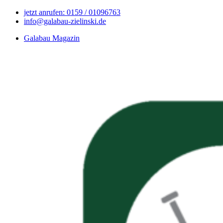
jetzt anrufen: 0159 / 01096763
info@galabau-zielinski.de
Galabau Magazin