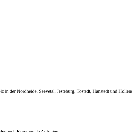
z in der Nordheide, Seevetal, Jesteburg, Tostedt, Hanstedt und Holle
e oder auch Kommunale Anfragen.