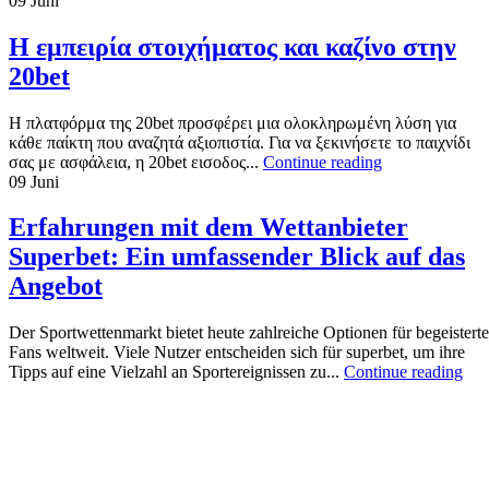
09
Juni
Η εμπειρία στοιχήματος και καζίνο στην
20bet
Η πλατφόρμα της 20bet προσφέρει μια ολοκληρωμένη λύση για
κάθε παίκτη που αναζητά αξιοπιστία. Για να ξεκινήσετε το παιχνίδι
σας με ασφάλεια, η 20bet εισοδος...
Continue reading
09
Juni
Erfahrungen mit dem Wettanbieter
Superbet: Ein umfassender Blick auf das
Angebot
Der Sportwettenmarkt bietet heute zahlreiche Optionen für begeisterte
Fans weltweit. Viele Nutzer entscheiden sich für superbet, um ihre
Tipps auf eine Vielzahl an Sportereignissen zu...
Continue reading