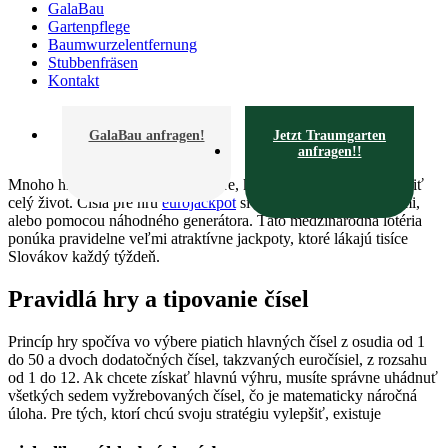
GalaBau
Gartenpflege
Baumwurzelentfernung
Stubbenfräsen
Kontakt
GalaBau anfragen!
Jetzt Traumgarten
anfragen!!
Mnoho hráčov sníva o veľkej výhre, ktorá by im dokázala zmeniť
celý život. Čísla pre hru
eurojackpot
si môžete vyberať buď sami,
alebo pomocou náhodného generátora. Táto medzinárodná lotéria
ponúka pravidelne veľmi atraktívne jackpoty, ktoré lákajú tisíce
Slovákov každý týždeň.
Pravidlá hry a tipovanie čísel
Princíp hry spočíva vo výbere piatich hlavných čísel z osudia od 1
do 50 a dvoch dodatočných čísel, takzvaných euročísiel, z rozsahu
od 1 do 12. Ak chcete získať hlavnú výhru, musíte správne uhádnuť
všetkých sedem vyžrebovaných čísel, čo je matematicky náročná
úloha. Pre tých, ktorí chcú svoju stratégiu vylepšiť, existuje