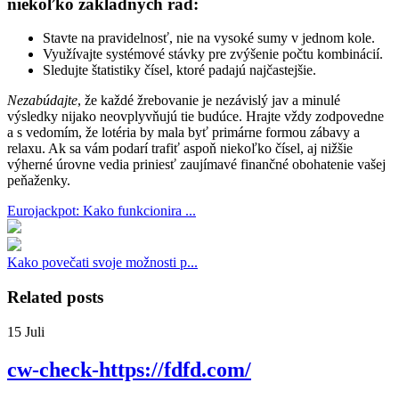
niekoľko základných rád:
Stavte na pravidelnosť, nie na vysoké sumy v jednom kole.
Využívajte systémové stávky pre zvýšenie počtu kombinácií.
Sledujte štatistiky čísel, ktoré padajú najčastejšie.
Nezabúdajte
, že každé žrebovanie je nezávislý jav a minulé
výsledky nijako neovplyvňujú tie budúce. Hrajte vždy zodpovedne
a s vedomím, že lotéria by mala byť primárne formou zábavy a
relaxu. Ak sa vám podarí trafiť aspoň niekoľko čísel, aj nižšie
výherné úrovne vedia priniesť zaujímavé finančné obohatenie vašej
peňaženky.
Eurojackpot: Kako funkcionira ...
Kako povečati svoje možnosti p...
Related posts
15
Juli
cw-check-https://fdfd.com/