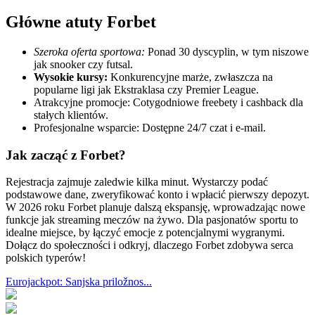
Główne atuty Forbet
Szeroka oferta sportowa:
Ponad 30 dyscyplin, w tym niszowe
jak snooker czy futsal.
Wysokie kursy:
Konkurencyjne marże, zwłaszcza na
popularne ligi jak Ekstraklasa czy Premier League.
Atrakcyjne promocje: Cotygodniowe freebety i cashback dla
stałych klientów.
Profesjonalne wsparcie: Dostępne 24/7 czat i e-mail.
Jak zacząć z Forbet?
Rejestracja zajmuje zaledwie kilka minut. Wystarczy podać
podstawowe dane, zweryfikować konto i wpłacić pierwszy depozyt.
W 2026 roku Forbet planuje dalszą ekspansję, wprowadzając nowe
funkcje jak streaming meczów na żywo. Dla pasjonatów sportu to
idealne miejsce, by łączyć emocje z potencjalnymi wygranymi.
Dołącz do społeczności i odkryj, dlaczego Forbet zdobywa serca
polskich typerów!
Eurojackpot: Sanjska priložnos...