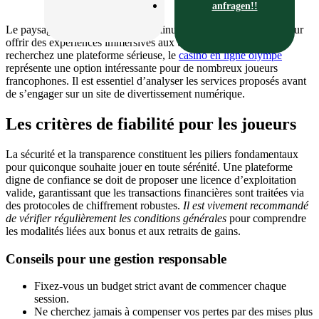
anfragen!!
Le paysage du jeu sur internet continue d’évoluer rapidement pour
offrir des expériences immersives aux utilisateurs. Si vous
recherchez une plateforme sérieuse, le
casino en ligne olympe
représente une option intéressante pour de nombreux joueurs
francophones. Il est essentiel d’analyser les services proposés avant
de s’engager sur un site de divertissement numérique.
Les critères de fiabilité pour les joueurs
La sécurité et la transparence constituent les piliers fondamentaux
pour quiconque souhaite jouer en toute sérénité. Une plateforme
digne de confiance se doit de proposer une licence d’exploitation
valide, garantissant que les transactions financières sont traitées via
des protocoles de chiffrement robustes.
Il est vivement recommandé
de vérifier régulièrement les conditions générales
pour comprendre
les modalités liées aux bonus et aux retraits de gains.
Conseils pour une gestion responsable
Fixez-vous un budget strict avant de commencer chaque
session.
Ne cherchez jamais à compenser vos pertes par des mises plus