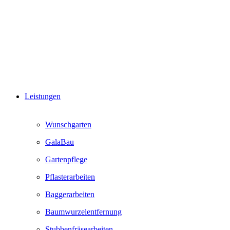
Leistungen
Wunschgarten
GalaBau
Gartenpflege
Pflasterarbeiten
Baggerarbeiten
Baumwurzelentfernung
Stubbenfräsearbeiten