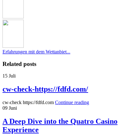
Erfahrungen mit dem Wettanbiet...
Related posts
15
Juli
cw-check-https://fdfd.com/
cw-check https://fdfd.com
Continue reading
09
Juni
A Deep Dive into the Quatro Casino
Experience