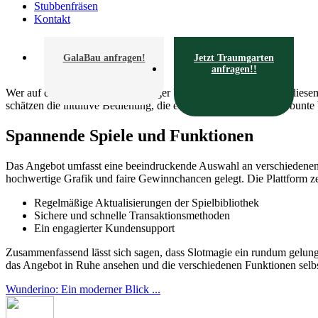
Stubbenfräsen
Kontakt
GalaBau anfragen!
Jetzt Traumgarten
anfragen!!
Wer auf der Suche nach erstklassiger Unterhaltung ist, wird bei dies
schätzen die intuitive Bedienung, die es erlaubt, jederzeit in die bunt
Spannende Spiele und Funktionen
Das Angebot umfasst eine beeindruckende Auswahl an verschiedenen
hochwertige Grafik und faire Gewinnchancen gelegt. Die Plattform z
Regelmäßige Aktualisierungen der Spielbibliothek
Sichere und schnelle Transaktionsmethoden
Ein engagierter Kundensupport
Zusammenfassend lässt sich sagen, dass Slotmagie ein rundum gelungen
das Angebot in Ruhe ansehen und die verschiedenen Funktionen selbst
Wunderino: Ein moderner Blick ...