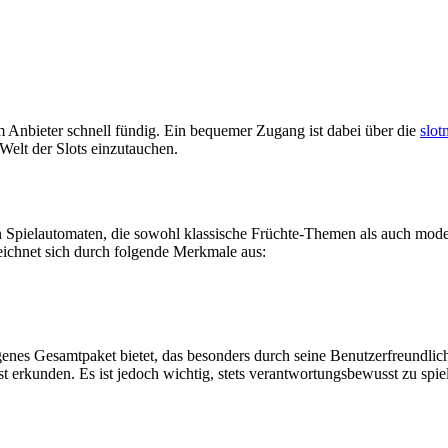
em Anbieter schnell fündig. Ein bequemer Zugang ist dabei über die
slot
e Welt der Slots einzutauchen.
 Spielautomaten, die sowohl klassische Früchte-Themen als auch mod
eichnet sich durch folgende Merkmale aus:
es Gesamtpaket bietet, das besonders durch seine Benutzerfreundlichke
 erkunden. Es ist jedoch wichtig, stets verantwortungsbewusst zu spie