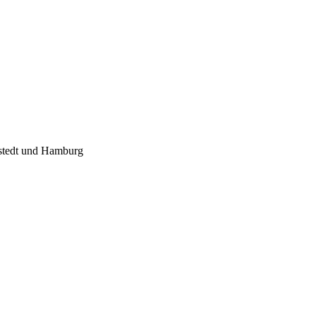
nstedt und Hamburg