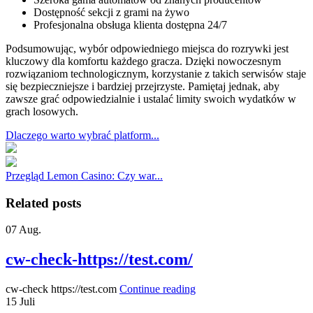
Dostępność sekcji z grami na żywo
Profesjonalna obsługa klienta dostępna 24/7
Podsumowując, wybór odpowiedniego miejsca do rozrywki jest
kluczowy dla komfortu każdego gracza. Dzięki nowoczesnym
rozwiązaniom technologicznym, korzystanie z takich serwisów staje
się bezpieczniejsze i bardziej przejrzyste. Pamiętaj jednak, aby
zawsze grać odpowiedzialnie i ustalać limity swoich wydatków w
grach losowych.
Dlaczego warto wybrać platform...
Przegląd Lemon Casino: Czy war...
Related posts
07
Aug.
cw-check-https://test.com/
cw-check https://test.com
Continue reading
15
Juli