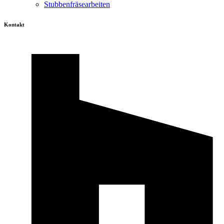
Stubbenfräsearbeiten
Kontakt