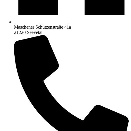
Maschener Schützenstraße 41a
21220 Seevetal