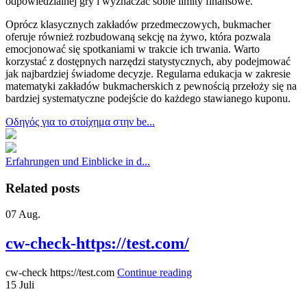
odpowiedzialnej gry i wyznaczać sobie limity finansowe.
Oprócz klasycznych zakładów przedmeczowych, bukmacher
oferuje również rozbudowaną sekcję na żywo, która pozwala
emocjonować się spotkaniami w trakcie ich trwania. Warto
korzystać z dostępnych narzędzi statystycznych, aby podejmować
jak najbardziej świadome decyzje. Regularna edukacja w zakresie
matematyki zakładów bukmacherskich z pewnością przełoży się na
bardziej systematyczne podejście do każdego stawianego kuponu.
Οδηγός για το στοίχημα στην be...
Erfahrungen und Einblicke in d...
Related posts
07
Aug.
cw-check-https://test.com/
cw-check https://test.com
Continue reading
15
Juli