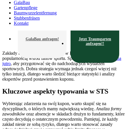
GalaBau
Gartenpflege
Baumwurzelentfernung
Stubbenfräsen
Kontakt
GalaBau anfragen!
Jetzt Traumgarten
anfragen!!
Zakłady bukmacherskie cieszą się w Polsce niesłabnącą
popularnością wśród fanów sportu. Sprawdź już dziś
sts oferta na
jutro
, aby przygotować się do nadchodzących wydarzeń
sportowych. Dobra strategia wymaga jednak czegoś więcej niż
tylko intuicji, dlatego warto śledzić bieżące statystyki i analizy
ekspertów przed postawieniem kuponu.
Kluczowe aspekty typowania w STS
Wybierając zdarzenia na swój kupon, warto skupić się na
dyscyplinach, o których mamy największą wiedzę.
Analiza formy
zawodników
oraz absencje w składach drużyn to fundamenty, które
często decydują o ostatecznym powodzeniu. Pamiętaj, że każdy
zakład niesie ze sobą ryzyko, dlatego warto stosować zasady