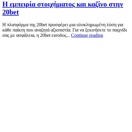
Η εμπειρία στοιχήματος και καζίνο στην
20bet
Η πλατφόρμα της 20bet προσφέρει μια ολοκληρωμένη λύση για
κάθε παίκτη που αναζητά αξιοπιστία. Για να ξεκινήσετε το παιχνίδι
σας με ασφάλεια, η 20bet εισοδος...
Continue reading