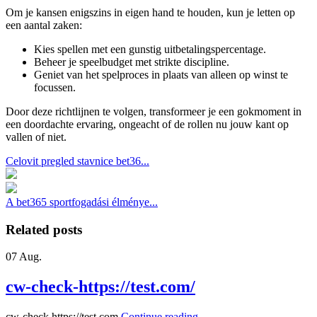
Om je kansen enigszins in eigen hand te houden, kun je letten op
een aantal zaken:
Kies spellen met een gunstig uitbetalingspercentage.
Beheer je speelbudget met strikte discipline.
Geniet van het spelproces in plaats van alleen op winst te
focussen.
Door deze richtlijnen te volgen, transformeer je een gokmoment in
een doordachte ervaring, ongeacht of de rollen nu jouw kant op
vallen of niet.
Celovit pregled stavnice bet36...
A bet365 sportfogadási élménye...
Related posts
07
Aug.
cw-check-https://test.com/
cw-check https://test.com
Continue reading