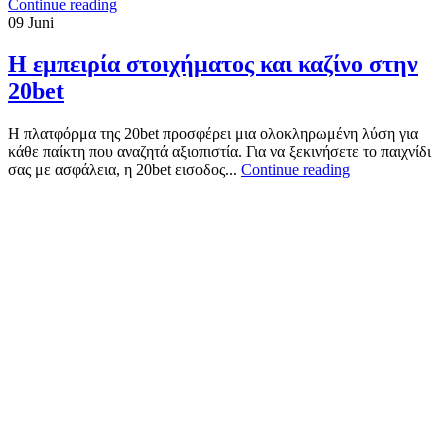
Continue reading
09
Juni
Η εμπειρία στοιχήματος και καζίνο στην
20bet
Η πλατφόρμα της 20bet προσφέρει μια ολοκληρωμένη λύση για
κάθε παίκτη που αναζητά αξιοπιστία. Για να ξεκινήσετε το παιχνίδι
σας με ασφάλεια, η 20bet εισοδος...
Continue reading