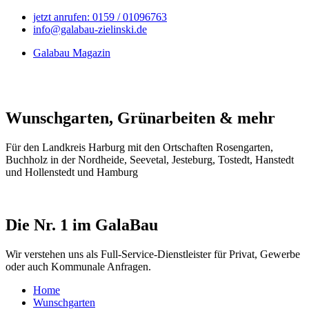
jetzt anrufen: 0159 / 01096763
info@galabau-zielinski.de
Galabau Magazin
Wunschgarten, Grünarbeiten & mehr
Für den Landkreis Harburg mit den Ortschaften Rosengarten,
Buchholz in der Nordheide, Seevetal, Jesteburg, Tostedt, Hanstedt
und Hollenstedt und Hamburg
Die Nr. 1 im GalaBau
Wir verstehen uns als Full-Service-Dienstleister für Privat, Gewerbe
oder auch Kommunale Anfragen.
Home
Wunschgarten