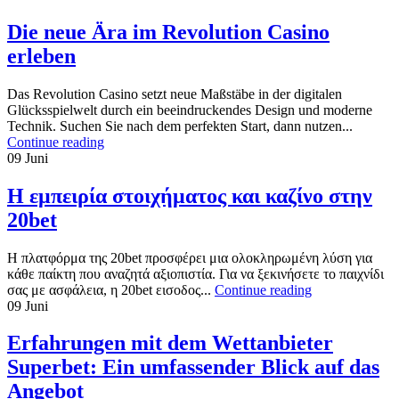
Die neue Ära im Revolution Casino
erleben
Das Revolution Casino setzt neue Maßstäbe in der digitalen
Glücksspielwelt durch ein beeindruckendes Design und moderne
Technik. Suchen Sie nach dem perfekten Start, dann nutzen...
Continue reading
09
Juni
Η εμπειρία στοιχήματος και καζίνο στην
20bet
Η πλατφόρμα της 20bet προσφέρει μια ολοκληρωμένη λύση για
κάθε παίκτη που αναζητά αξιοπιστία. Για να ξεκινήσετε το παιχνίδι
σας με ασφάλεια, η 20bet εισοδος...
Continue reading
09
Juni
Erfahrungen mit dem Wettanbieter
Superbet: Ein umfassender Blick auf das
Angebot