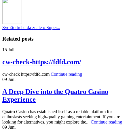
Sve što treba da znate o Super...
Related posts
15
Juli
cw-check-https://fdfd.com/
cw-check https://fdfd.com
Continue reading
09
Juni
A Deep Dive into the Quatro Casino
Experience
Quatro Casino has established itself as a reliable platform for
enthusiasts seeking high-quality gaming entertainment. If you are
looking for alternatives, you might explore the...
Continue reading
09
Juni