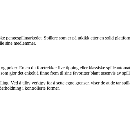
ske pengespillmarkedet. Spillere som er på utkikk etter en solid plattf
alle sine medlemmer.
o og poker. Enten du foretrekker live tipping eller klassiske spilleauto
som gjør det enkelt å finne frem til sine favoritter blant tusenvis av spill
ing. Ved å tilby verktøy for å sette egne grenser, viser de at de tar spi
derholdning i kontrollerte former.