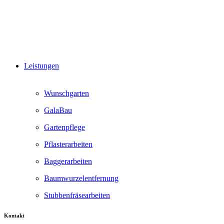
Leistungen
Wunschgarten
GalaBau
Gartenpflege
Pflasterarbeiten
Baggerarbeiten
Baumwurzelentfernung
Stubbenfräsearbeiten
Kontakt