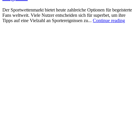
Der Sportwettenmarkt bietet heute zahlreiche Optionen für begeisterte
Fans weltweit. Viele Nutzer entscheiden sich für superbet, um ihre
Tipps auf eine Vielzahl an Sportereignissen zu...
Continue reading