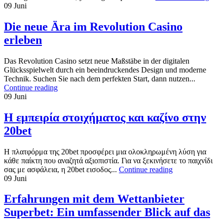
09
Juni
Die neue Ära im Revolution Casino
erleben
Das Revolution Casino setzt neue Maßstäbe in der digitalen
Glücksspielwelt durch ein beeindruckendes Design und moderne
Technik. Suchen Sie nach dem perfekten Start, dann nutzen...
Continue reading
09
Juni
Η εμπειρία στοιχήματος και καζίνο στην
20bet
Η πλατφόρμα της 20bet προσφέρει μια ολοκληρωμένη λύση για
κάθε παίκτη που αναζητά αξιοπιστία. Για να ξεκινήσετε το παιχνίδι
σας με ασφάλεια, η 20bet εισοδος...
Continue reading
09
Juni
Erfahrungen mit dem Wettanbieter
Superbet: Ein umfassender Blick auf das