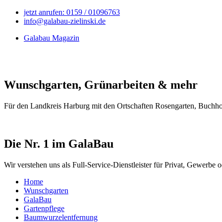
jetzt anrufen: 0159 / 01096763
info@galabau-zielinski.de
Galabau Magazin
Wunschgarten, Grünarbeiten & mehr
Für den Landkreis Harburg mit den Ortschaften Rosengarten, Buchhol
Die Nr. 1 im GalaBau
Wir verstehen uns als Full-Service-Dienstleister für Privat, Gewerb
Home
Wunschgarten
GalaBau
Gartenpflege
Baumwurzelentfernung