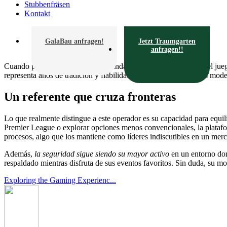
Stubbenfräsen
Kontakt
GalaBau anfragen!
Jetzt Traumgarten
anfragen!!
Cuando pensamos en los pilares fundamentales de la industria del jueg
representa años de tradición y fiabilidad. Su evolución desde las modes
Un referente que cruza fronteras
Lo que realmente distingue a este operador es su capacidad para equili
Premier League o explorar opciones menos convencionales, la platafor
procesos, algo que los mantiene como líderes indiscutibles en un merc
Además,
la seguridad sigue siendo su mayor activo
en un entorno dond
respaldado mientras disfruta de sus eventos favoritos. Sin duda, su m
Exploring the Gaming Experienc...