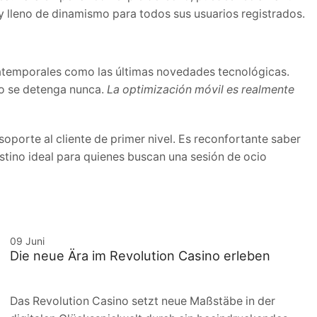
 y lleno de dinamismo para todos sus usuarios registrados.
s atemporales como las últimas novedades tecnológicas.
no se detenga nunca.
La optimización móvil es realmente
oporte al cliente de primer nivel. Es reconfortante saber
stino ideal para quienes buscan una sesión de ocio
09
Juni
Die neue Ära im Revolution Casino erleben
Das Revolution Casino setzt neue Maßstäbe in der