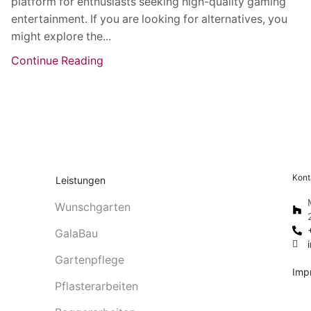
platform for enthusiasts seeking high-quality gaming
entertainment. If you are looking for alternatives, you
might explore the...
Continue Reading
Kont
Leistungen
Wunschgarten
GalaBau
Gartenpflege
Imp
Pflasterarbeiten