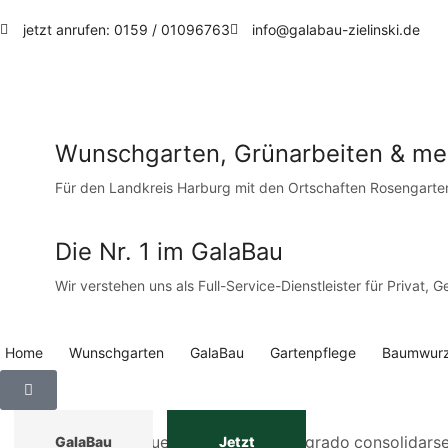
jetzt anrufen: 0159 / 01096763
info@galabau-zielinski.de
Wunschgarten, Grünarbeiten & me
Für den Landkreis Harburg mit den Ortschaften Rosengarten
Die Nr. 1 im GalaBau
Wir verstehen uns als Full-Service-Dienstleister für Priva
Home
Wunschgarten
GalaBau
Gartenpflege
Baumwurz
La plataforma de juegos digitales ha logrado consolidarse
GalaBau
Jetzt