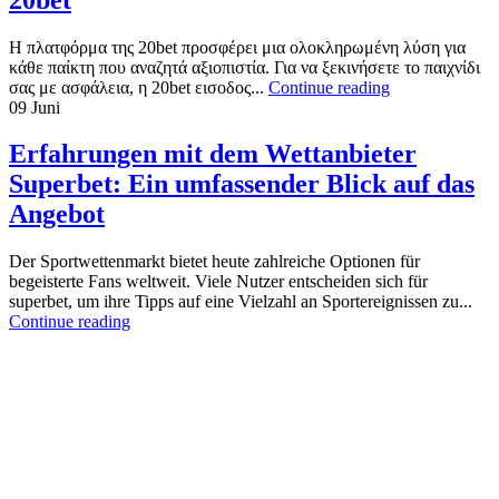
Η πλατφόρμα της 20bet προσφέρει μια ολοκληρωμένη λύση για
κάθε παίκτη που αναζητά αξιοπιστία. Για να ξεκινήσετε το παιχνίδι
σας με ασφάλεια, η 20bet εισοδος...
Continue reading
09
Juni
Erfahrungen mit dem Wettanbieter
Superbet: Ein umfassender Blick auf das
Angebot
Der Sportwettenmarkt bietet heute zahlreiche Optionen für
begeisterte Fans weltweit. Viele Nutzer entscheiden sich für
superbet, um ihre Tipps auf eine Vielzahl an Sportereignissen zu...
Continue reading