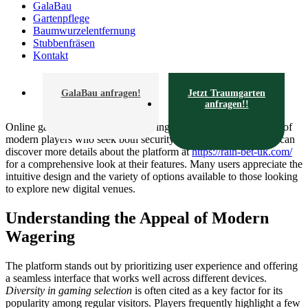
GalaBau
Gartenpflege
Baumwurzelentfernung
Stubbenfräsen
Kontakt
GalaBau anfragen!
Jetzt Traumgarten
anfragen!!
Online gaming platforms are evolving rapidly to meet the needs of
modern players who seek both security and entertainment. You can
discover more details about the platform at
https://rain-bet-uk.com/
for a comprehensive look at their features. Many users appreciate the
intuitive design and the variety of options available to those looking
to explore new digital venues.
Understanding the Appeal of Modern
Wagering
The platform stands out by prioritizing user experience and offering
a seamless interface that works well across different devices.
Diversity in gaming selection
is often cited as a key factor for its
popularity among regular visitors. Players frequently highlight a few