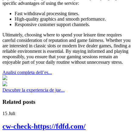
specific advantages of using the service:
Fast withdrawal processing times.
High-quality graphics and smooth performance.
Responsive customer support channels.
Ultimately, choosing where to spend your leisure time requires
careful consideration of reputation and game fairness. Whether you
are interested in classic slots or modern live dealer games, finding a
reliable environment is essential. By staying informed and playing
responsibly, you ensure that your gaming sessions remain an
enjoyable part of your daily routine without unnecessary stress.
Analisi completa dell’es...
Descubre la experiencia de jue...
Related posts
15
Juli
cw-check-https://fdfd.com/